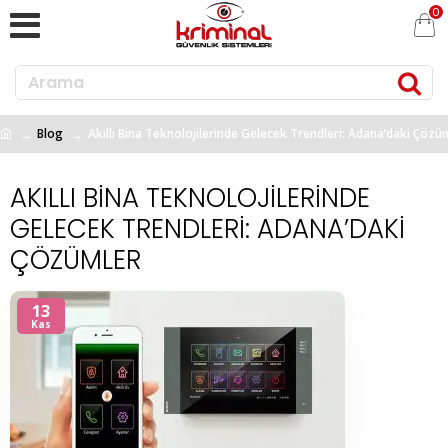
0
Blog
Akıllı Bina Teknolojilerinde Gelecek Trendleri: Adana’daki Çözü
AKILLI BINA TEKNOLOJILERINDE
GELECEK TRENDLERI: ADANA’DAKI
ÇÖZÜMLER
13
Kas