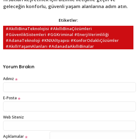
geleceğin konforlu, güvenli yaşam alanlarına adım atın.
Etiketler:
#AkıllıBinaTeknolojisi #AkıllıBinaÇözümleri
#GüvenlikSistemleri #GGKriminal #EnerjiVerimliliği
#AdanaTeknoloji #KNXAltyapısı #KonforOdaklıÇözümler
#AkıllıYaşamAlanları #AdanadaAkıllıBinalar
Yorum Bırakın
Adınız
E-Posta
Web Siteniz
Açıklamalar