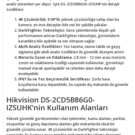
analiz sistemleri yer alıyor. İşte DS-2CD5B86G0-IZSUHK'nin detaylı
özellikleri:
4K Çözünürlük
: 8 MP’lik yüksek çözünürlüğe sahip olan bu
kamera, en ince detayları bile net bir şekilde yakalar.
DarkFighter Teknolojisi
: Gece çekimlerinde düşük ışık
performansını artıran DarkFighter teknolojisi, görüntülerin
karanlıkta bile aydınlık ve net olmasını sağlar.
Akıllı Analiz Özellikleri
: Yüz tanıma, nesne takibi ve geçiş
algılama gibi akıllı analiz özellikleri ile güvenlik düzeyini artırır.
Motorlu Zoom ve Odaklama
: 2.8 mm - 12 mm arası motorlu
zoom ve odaklanma özelliği sayesinde kullanıcılar, görüntüyü
manuel olarak ayarlayabilir ve izlenilen alanı daha detaylı
inceleyebilir.
IP67 Su ve Toz Geçirmezlik Sertifikası
: Zorlu hava
koşullarına karşı dayanıklıdır, bu sayede dış mekanda da güvenle
kullanılabilir.
Hikvision DS-2CD5B86G0-
IZSUHK’nin Kullanım Alanları
Yüksek güvenlik gereksinimleri olan işletmeler, kamu alanları, parklar,
otoparklar ve geniş depolama alanları gibi mekanlarda ideal bir
güvenlik çözümü sunar. 4K çözünürlük ve DarkFighter teknolojisi
sayesinde, bu kamera gece gündüz mükemmel bir izleme deneyimi