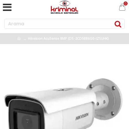
0
Hikvision AcuSense 8MP (DS-2CD5B86G0-IZSUHK)