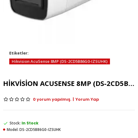
Etiketler:
Hikvision AcuSense 8MP (DS-2CD5B86G0-IZSUHK)
HIKVISION ACUSENSE 8MP (DS-2CD5B86G0-IZSUHK)
0 yorum yapılmış.
|
Yorum Yap
Stock:
In Stock
Model:
DS-2CD5B86G0-IZSUHK