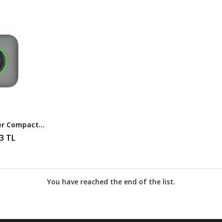
Autel MaxiCharger Compact Kablosuz 22kW Elektrikli Araç Şarj İstasyonu
3 TL
You have reached the end of the list.