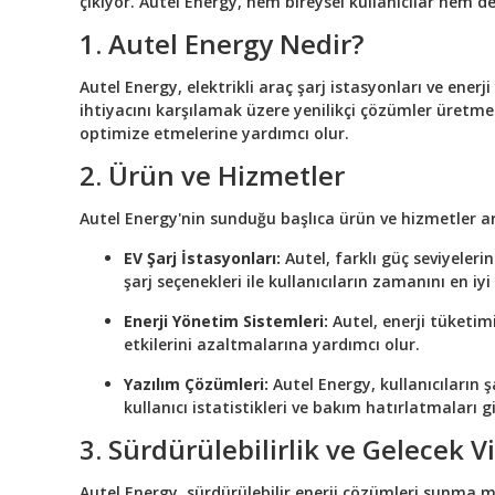
çıkıyor. Autel Energy, hem bireysel kullanıcılar hem de 
1. Autel Energy Nedir?
Autel Energy, elektrikli araç şarj istasyonları ve enerji
ihtiyacını karşılamak üzere yenilikçi çözümler üretmekt
optimize etmelerine yardımcı olur.
2. Ürün ve Hizmetler
Autel Energy'nin sunduğu başlıca ürün ve hizmetler a
EV Şarj İstasyonları:
Autel, farklı güç seviyeleri
şarj seçenekleri ile kullanıcıların zamanını en i
Enerji Yönetim Sistemleri:
Autel, enerji tüketimi
etkilerini azaltmalarına yardımcı olur.
Yazılım Çözümleri:
Autel Energy, kullanıcıların 
kullanıcı istatistikleri ve bakım hatırlatmaları gib
3. Sürdürülebilirlik ve Gelecek 
Autel Energy, sürdürülebilir enerji çözümleri sunma mi