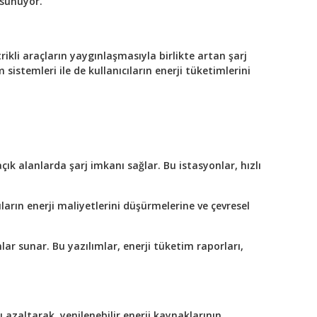
ı sunuyor.
ktrikli araçların yaygınlaşmasıyla birlikte artan şarj
sistemleri ile de kullanıcıların enerji tüketimlerini
ık alanlarda şarj imkanı sağlar. Bu istasyonlar, hızlı
cıların enerji maliyetlerini düşürmelerine ve çevresel
ar sunar. Bu yazılımlar, enerji tüketim raporları,
 azaltarak, yenilenebilir enerji kaynaklarının