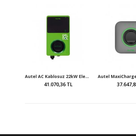
Autel AC Kablosuz 22kW Elektrikli Araç Şarj İstasyonu - W22-S-SV
41.070,36 TL
37.647,8