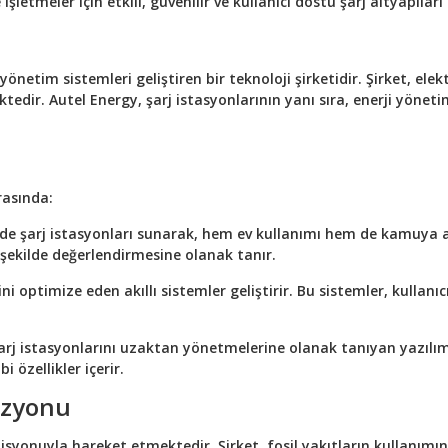
işletmeler için etkili, güvenilir ve kullanıcı dostu şarj altyapılar
 yönetim sistemleri geliştiren bir teknoloji şirketidir. Şirket, ele
edir. Autel Energy, şarj istasyonlarının yanı sıra, enerji yönetim 
rasında:
nde şarj istasyonları sunarak, hem ev kullanımı hem de kamuya aç
yi şekilde değerlendirmesine olanak tanır.
ni optimize eden akıllı sistemler geliştirir. Bu sistemler, kullanı
şarj istasyonlarını uzaktan yönetmelerine olanak tanıyan yazılıml
i özellikler içerir.
Vizyonu
syonuyla hareket etmektedir. Şirket, fosil yakıtların kullanımını